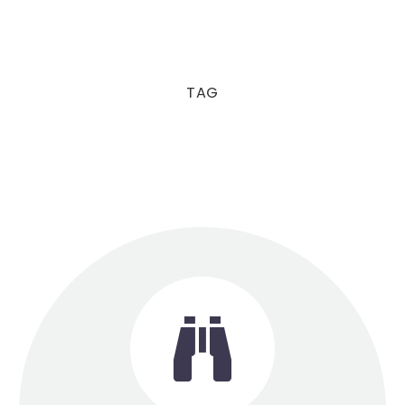
TAG

