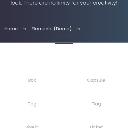
look. There are no limits for your creativity!
Home
Elements (Demo)
Fancy Textboxes
(Demo)
Box
Capsule
Tag
Flag
Shield
Ticket