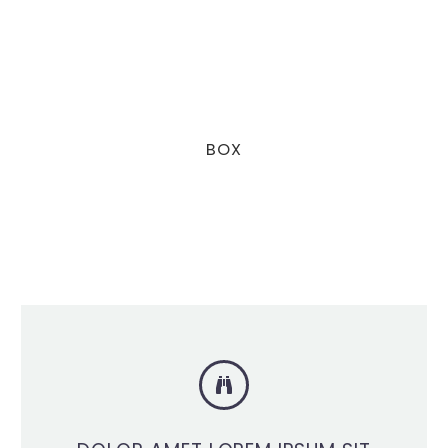
BOX

