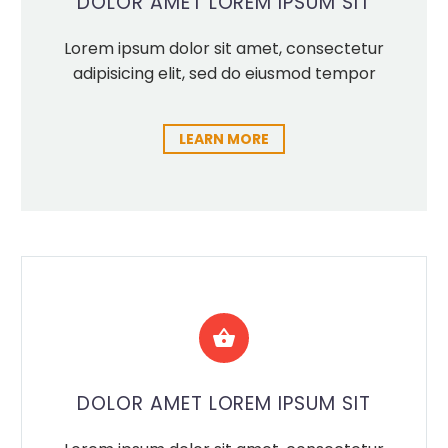
DOLOR AMET LOREM IPSUM SIT
Lorem ipsum dolor sit amet, consectetur
adipisicing elit, sed do eiusmod tempor
LEARN MORE


DOLOR AMET LOREM IPSUM SIT