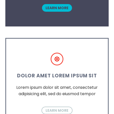
LEARN MORE


DOLOR AMET LOREM IPSUM SIT
Lorem ipsum dolor sit amet, consectetur
adipisicing elit, sed do eiusmod tempor
LEARN MORE