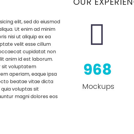
OUR EXPERIE
icing elit, sed do eiusmod


aliqua. Ut enim ad minim
s nisi ut aliquip ex ea
tate velit esse cillum
t occaecat cupidatat non
lit anim id est laborum.
9
6
8
r sit voluptatem
rem aperiam, eaque ipsa
tecto beatae vitae dicta
Mockups
uia voluptas sit
quuntur magni dolores eos