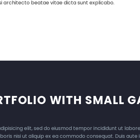
i architecto beatae vitae dicta sunt explicabo.
RTFOLIO WITH SMALL G
ipisicing elit, sed do eiusmod tempor incididunt ut labo
boris nisi ut aliquip ex ea commodo consequat. Duis aute ir