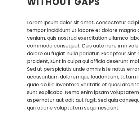
WITHOUT GAPS
Lorem ipsum dolor sit amet, consectetur adipis
tempor incididunt ut labore et dolore magna 
veniam, quis nostrud exercitation ullamco labori
commodo consequat. Duis aute irure in in volup
dolore eu fugiat nulla pariatur. Excepteur sin
proident, sunt in culpa qui officia deserunt mol
Sed ut perspiciatis unde omnis iste natus erro
accusantium doloremque laudantium, totam 
quae ab illo inventore veritatis et quasi archi
sunt explicabo. Nemo enim ipsam voluptatem q
aspernatur aut odit aut fugit, sed quia conse
qui ratione voluptatem sequi nesciunt.