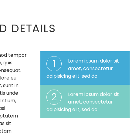
D DETAILS
usmod tempor
1
Lorem ipsum dolor sit
, quis
amet, consectetur
onsequat.
adipisicing elit, sed do
olore eu
 sunt in
tis unde
2
Lorem ipsum dolor sit
antium,
amet, consectetur
asi
adipisicing elit, sed do
luptatem
s sit
totam