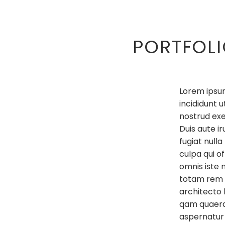
PORTFOLI
Lorem ipsum
incididunt 
nostrud exe
Duis aute ir
fugiat null
culpa qui of
omnis iste 
totam rem a
architecto
qam quaera
aspernatur 