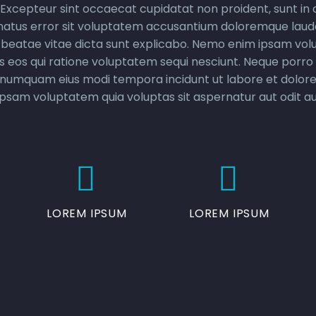
. Excepteur sint occaecat cupidatat non proident, sunt in c
e natus error sit voluptatem accusantium doloremque la
cto beatae vitae dicta sunt explicabo. Nemo enim ipsam vol
s eos qui ratione voluptatem sequi nesciunt. Neque porro 
 non numquam eius modi tempora incidunt ut labore et do
psam voluptatem quia voluptas sit aspernatur aut odit au




LOREM IPSUM
LOREM IPSUM