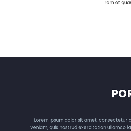
rem et quas
PO
Lorem ipsum dolor sit amet, consectetur ad
veniam, quis nostrud exercitation ullamco la