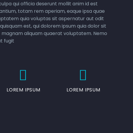
ulpa qui officia deserunt mollit anim id est
udantium, totam rem aperiam, eaque ipsa quae
uptatem quia voluptas sit aspernatur aut odit
quisquam est, qui dolorem ipsum quia dolor sit
lore magnam aliquam quaerat voluptatem. Nemo
t fugit




LOREM IPSUM
LOREM IPSUM