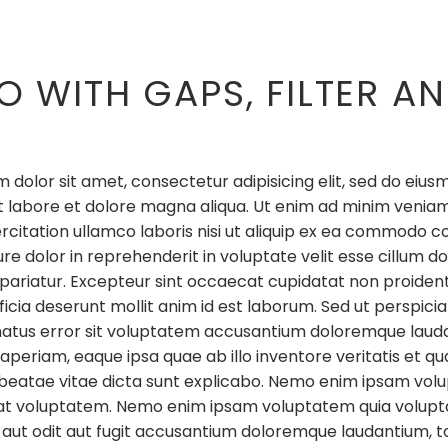
O WITH GAPS, FILTER AN
 dolor sit amet, consectetur adipisicing elit, sed do ei
ut labore et dolore magna aliqua. Ut enim ad minim veniam
rcitation ullamco laboris nisi ut aliquip ex ea commodo c
ure dolor in reprehenderit in voluptate velit esse cillum d
a pariatur. Excepteur sint occaecat cupidatat non proident,
ficia deserunt mollit anim id est laborum. Sed ut perspicia
natus error sit voluptatem accusantium doloremque laud
periam, eaque ipsa quae ab illo inventore veritatis et qu
 beatae vitae dicta sunt explicabo. Nemo enim ipsam vo
t voluptatem. Nemo enim ipsam voluptatem quia volupta
aut odit aut fugit accusantium doloremque laudantium, 