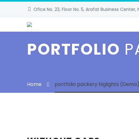
Ofice No. 23, Floor No. 5, Arafat Business Center, 
PORTFOLIO
P
Home
portfolio packery higlights (Demo