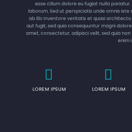
esse cillum dolore eu fugiat nulla pariatur
laborum. Sed ut perspiciatis unde omnis ist
ab illo inventore veritatis et quasi archite
aut fugit, sed quia consequuntur magni dolore
amet, consectetur, adipisci velit, sed quia
enim i




LOREM IPSUM
LOREM IPSUM