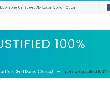
No. 5, Zone 69, Street 315, Lusail, Doha- Qatar
USTIFIED 100%
 Portfolio Grid Demo (Demo)
portfolio justified 100%