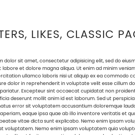
LTERS, LIKES, CLASSIC P
 dolor sit amet, consectetur adipisicing elit, sed do ei
ut labore et dolore magna aliqua. Ut enim ad minim veniam
rcitation ullamco laboris nisi ut aliquip ex ea commodo c
ure dolor in reprehenderit in voluptate velit esse cillum d
a pariatur. Excepteur sint occaecat cupidatat non proident,
ficia deserunt mollit anim id est laborum. Sed ut perspicia
natus error sit voluptatem accusantium doloremque laud
periam, eaque ipsa quae ab illo inventore veritatis et qu
 beatae vitae dicta sunt explicabo. Nemo enim ipsam vo
t voluptatem. Nemo enim ipsam voluptatem quia volupta