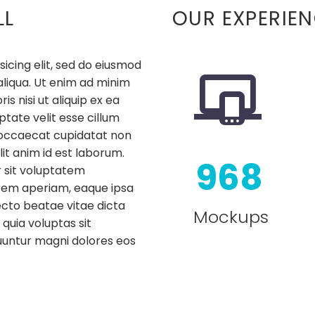
LL
OUR EXPERIE
icing elit, sed do eiusmod


aliqua. Ut enim ad minim
s nisi ut aliquip ex ea
tate velit esse cillum
t occaecat cupidatat non
lit anim id est laborum.
9
6
8
r sit voluptatem
rem aperiam, eaque ipsa
tecto beatae vitae dicta
Mockups
uia voluptas sit
quuntur magni dolores eos