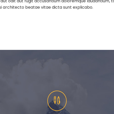
aut odit aut fugit accusantium doloremque laudantium, 
i architecto beatae vitae dicta sunt explicabo.

