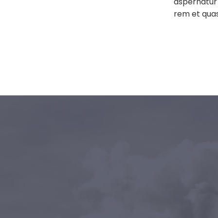
aspernatur 
rem et quas