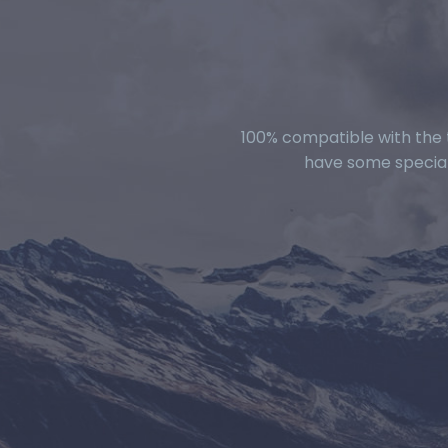
100% compatible with the 
have some special 