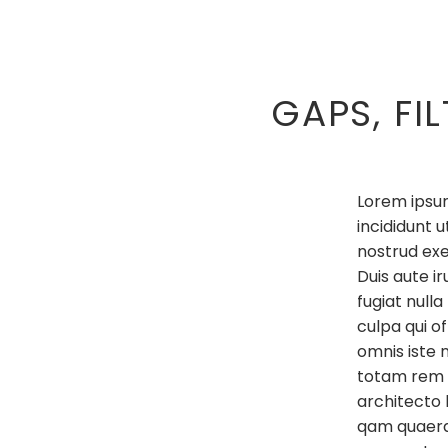
GAPS, FI
Lorem ipsum
incididunt 
nostrud exe
Duis aute ir
fugiat null
culpa qui of
omnis iste 
totam rem a
architecto
qam quaera