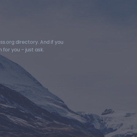
.org directory. And if you
for you – just ask.