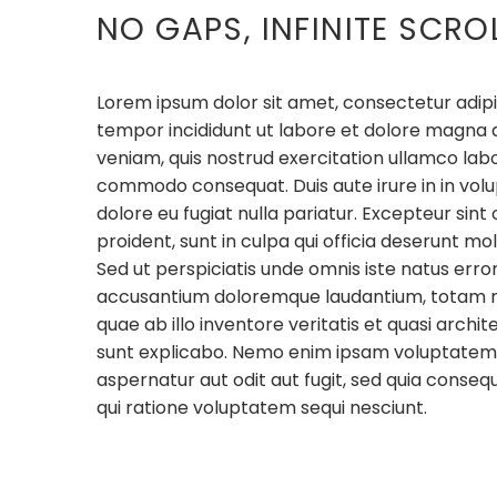
NO GAPS, INFINITE SCRO
Lorem ipsum dolor sit amet, consectetur adipis
tempor incididunt ut labore et dolore magna 
veniam, quis nostrud exercitation ullamco labori
commodo consequat. Duis aute irure in in volup
dolore eu fugiat nulla pariatur. Excepteur sin
proident, sunt in culpa qui officia deserunt mol
Sed ut perspiciatis unde omnis iste natus erro
accusantium doloremque laudantium, totam 
quae ab illo inventore veritatis et quasi archi
sunt explicabo. Nemo enim ipsam voluptatem q
aspernatur aut odit aut fugit, sed quia conse
qui ratione voluptatem sequi nesciunt.