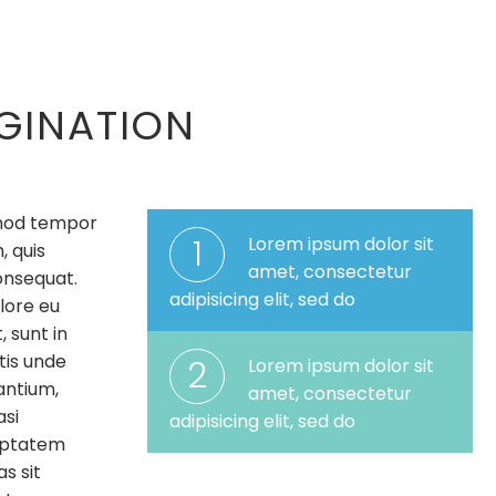
AGINATION
usmod tempor
1
Lorem ipsum dolor sit
, quis
amet, consectetur
onsequat.
adipisicing elit, sed do
olore eu
 sunt in
tis unde
2
Lorem ipsum dolor sit
antium,
amet, consectetur
asi
adipisicing elit, sed do
luptatem
s sit