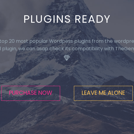
PLUGINS READY
top 20 most popular Wordpess plugins from the wordpress
plugin, we can asap check its compatibility with TheGem 
.


PURCHASE NOW
LEAVE ME ALONE